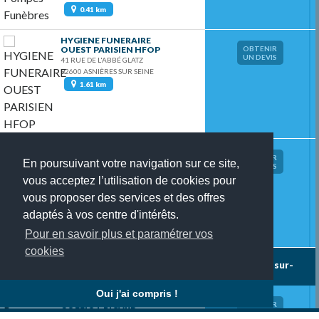
0.41 km
HYGIENE FUNERAIRE
OUEST PARISIEN HFOP
OBTENIR
UN DEVIS
41 RUE DE L'ABBÉ GLATZ
92600 ASNIÈRES SUR SEINE
1.61 km
GROUPE FUNERAIRE
D'ASNIERES LES 2 RIVES
OBTENIR
En poursuivant votre navigation sur ce site,
UN DEVIS
3 AVENUE DE L'ÉGALITÉ
vous acceptez l’utilisation de cookies pour
92600 ASNIÈRES SUR SEINE
2.23 km
vous proposer des services et des offres
adaptés à vos centre d'intérêts.
Pour en savoir plus et paramétrer vos
cookies
78 pompe(s) funèbre(s)
trouvée(s) autour de asnieres-sur-
seine
Oui j'ai compris !
POMPES FUNÈBRES
COLLIOT BIGARD
OBTENIR
UN DEVIS
63 RUE RASPAIL