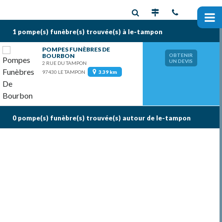
1 pompe(s) funèbre(s)
trouvée(s) à le-tampon
POMPES FUNÈBRES DE
BOURBON
OBTENIR
UN DEVIS
2 RUE DU TAMPON
97430 LE TAMPON
3.39 km
0 pompe(s) funèbre(s)
trouvée(s) autour de le-tampon