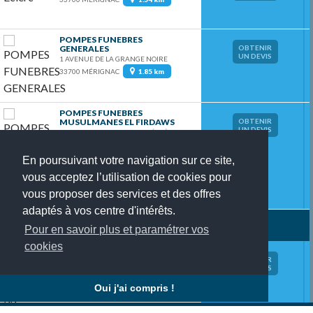
POMPES FUNEBRES
GENERALES
OBTENIR
UN DEVIS
1 AVENUE DE LA GRANGE NOIRE
33700 MÉRIGNAC
1.85 km
POMPES FUNEBRES
MUSULMANES EL FIRDAWS
OBTENIR
UN DEVIS
8 RUE PIERRE GEORGES LATÉCOÈRE
33700 MÉRIGNAC
2.37 km
En poursuivant votre navigation sur ce site,
vous acceptez l’utilisation de cookies pour
vous proposer des services et des offres
adaptés à vos centre d'intérêts.
14 pompe(s) funèbre(s)
trouvée(s) autour de merignac
Pour en savoir plus et paramétrer vos
cookies
POMPES FUNÈBRES 33
OBTENIR
5 RUE DE L'ÉGLISE
UN DEVIS
33200 BORDEAUX
3.29 km
Oui j'ai compris !