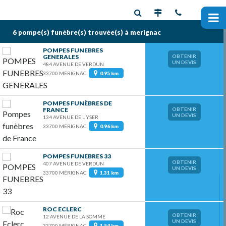
6 pompe(s) funèbre(s)
trouvée(s) à merignac
POMPES FUNEBRES
GENERALES
OBTENIR
UN DEVIS
484 AVENUE DE VERDUN
33700 MÉRIGNAC
0.95 km
POMPES FUNÈBRES DE
FRANCE
OBTENIR
UN DEVIS
134 AVENUE DE L'YSER
33700 MÉRIGNAC
0.96 km
POMPES FUNEBRES 33
OBTENIR
407 AVENUE DE VERDUN
UN DEVIS
33700 MÉRIGNAC
1.31 km
ROC ECLERC
OBTENIR
12 AVENUE DE LA SOMME
UN DEVIS
33700 MÉRIGNAC
1.54 km