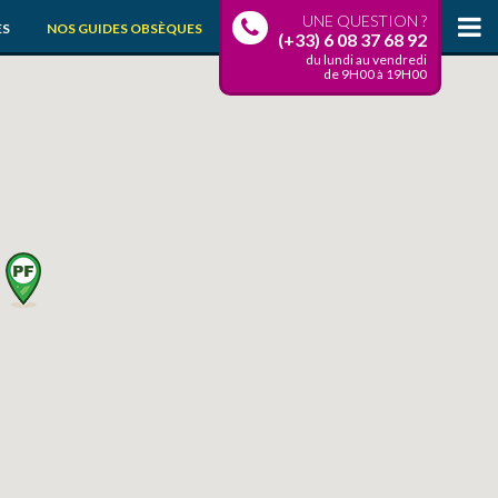
UNE QUESTION ?
ÈS
NOS GUIDES OBSÈQUES
(+33) 6 08 37 68 92
du lundi au vendredi
de 9H00 à 19H00