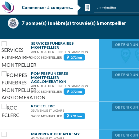
Commencer à comparer...
7 pompe(s) funèbre(s)
trouvée(s) à montpellier
SERVICES FUNERAIRES
OBTENIR UN 
MONTPELLIER
AVENUE ALBERT EINSTEIN GRAMMONT
34000 MONTPELLIER
0.72 km
POMPES FUNEBRES
OBTENIR UN 
MONTPELLIER
AGGLOMERATION
AVENUE ALBERT EINSTEIN GRAMMONT
34000 MONTPELLIER
0.72 km
ROC ECLERC
OBTENIR UN 
35 AVENUE ST LAZARE
34000 MONTPELLIER
2.91 km
MARBRERIE DEJEAN REMY
OBTENIR UN 
45 AVENUE ST LAZARE