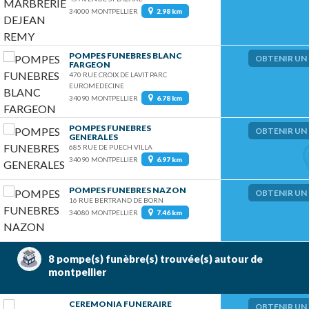
34000 MONTPELLIER
2.98 km
POMPES FUNEBRES BLANC
OBTENIR UN 
FARGEON
470 RUE CROIX DE LAVIT PARC
EUROMEDECINE
34090 MONTPELLIER
6.78 km
POMPES FUNEBRES
OBTENIR UN 
GENERALES
685 RUE DE PUECH VILLA
34090 MONTPELLIER
6.97 km
POMPES FUNEBRES NAZON
OBTENIR UN 
16 RUE BERTRAND DE BORN
34080 MONTPELLIER
7.46 km
8 pompe(s) funèbre(s)
trouvée(s) autour de
montpellier
CEREMONIA FUNERAIRE
OBTENIR UN 