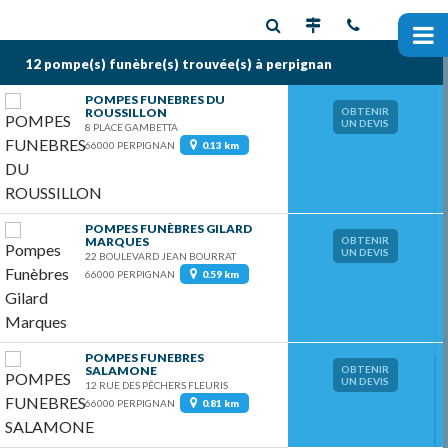
12 pompe(s) funèbre(s)
trouvée(s) à perpignan
POMPES FUNEBRES DU
ROUSSILLON
OBTENIR
UN DEVIS
8 PLACE GAMBETTA
66000 PERPIGNAN
0.13 km
POMPES FUNÈBRES GILARD
MARQUES
OBTENIR
UN DEVIS
22 BOULEVARD JEAN BOURRAT
66000 PERPIGNAN
0.59 km
POMPES FUNEBRES
SALAMONE
OBTENIR
UN DEVIS
12 RUE DES PÊCHERS FLEURIS
66000 PERPIGNAN
0.81 km