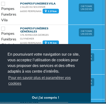
POMPES FUNEBRES VILA
OBTENIR
2 ALLÉE DU SOUVENIR
UN DEVIS
66000 PERPIGNAN
1.19 km
POMPES FUNÈBRES
GÉNÉRALES
OBTENIR
UN DEVIS
176 AVINGUDA GEORGES
GUYNEMER
66100 PERPIGNAN
1.91 km
POMPES FUNÈBRES GELY
En poursuivant votre navigation sur ce site,
OBTENIR
270 AVENUE MARÉCHAL JOFFRE
UN DEVIS
vous acceptez l’utilisation de cookies pour
66000 PERPIGNAN
2.12 km
vous proposer des services et des offres
adaptés à vos centre d'intérêts.
Pour en savoir plus et paramétrer vos
POMPES FUNÈBRES
GÉNÉRALES
OBTENIR
cookies
UN DEVIS
273 AVENUE DU LANGUEDOC
66000 PERPIGNAN
2.82 km
Oui j'ai compris !
ROC ECLERC
OBTENIR