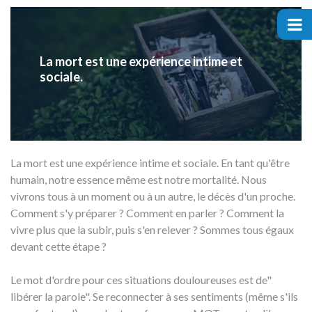
ACCUEIL
PRÉPARER VOS DÉMARCHES
La mort est une expérience intime et
sociale.
COURRIERS APRÈS DÉCÈS
NOS GUIDES OBSÈQUES
La mort est une expérience intime et sociale. En tant qu'être
DEVENIR PARTENAIRE
humain, notre essence même est notre mortalité. Nous
vivrons tous à un moment ou à un autre, le décès d'un proche.
Comment s'y préparer ? Comment en parler ? Comment la
vivre plus que la subir, puis s'en relever ? Sommes tous égaux
devant cette étape ?
Le mot d'ordre pour ces situations douloureuses est de"
libérer la parole". Se reconnecter à ses sentiments (même s'ils