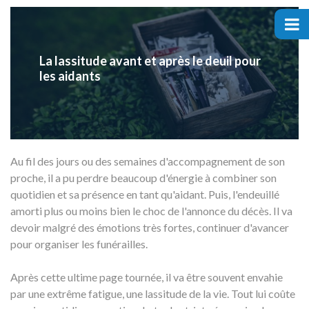
ACCUEIL
PRÉPARER VOS DÉMARCHES
La lassitude avant et après le deuil pour
les aidants
COURRIERS APRÈS DÉCÈS
NOS GUIDES OBSÈQUES
Au fil des jours ou des semaines d'accompagnement de son
DEVENIR PARTENAIRE
proche, il a pu perdre beaucoup d'énergie à combiner son
quotidien et sa présence en tant qu'aidant. Puis, l'endeuillé
amorti plus ou moins bien le choc de l'annonce du décès. Il va
devoir malgré des émotions très fortes, continuer d'avancer
pour organiser les funérailles.
Après cette ultime page tournée, il va être souvent envahie
par une extrême fatigue, une lassitude de la vie. Tout lui coûte