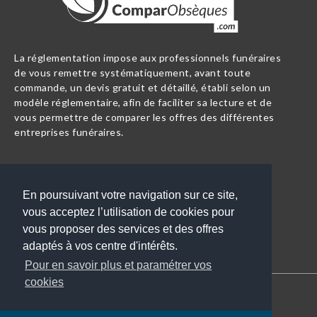
La réglementation impose aux professionnels funéraires
de vous remettre systématiquement, avant toute
commande, un devis gratuit et détaillé, établi selon un
modèle réglementaire, afin de faciliter sa lecture et de
vous permettre de comparer les offres des différentes
entreprises funéraires.
LIENS PRATIQUES
En poursuivant votre navigation sur ce site,
Courriers après décès
Une entreprise, rejoignez-
vous acceptez l’utilisation de cookies pour
Nos guides obsèques
nous ?
vous proposer des services et des offres
Contact
adaptés à vos centre d'intérêts.
Pour en savoir plus et paramétrer vos
cookies
COPYRIGHT 2017. COMPAROBSEQUES - TOUS DROITS RÉSERVÉS -
MENTIONS LÉGALES